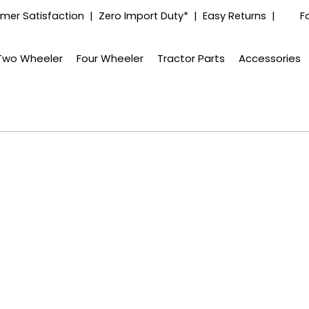
mer Satisfaction | Zero Import Duty* | Easy Returns |
F
Two Wheeler
Four Wheeler
Tractor Parts
Accessories