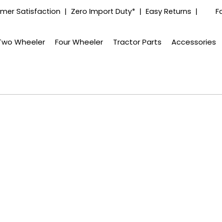
mer Satisfaction | Zero Import Duty* | Easy Returns |
F
Two Wheeler
Four Wheeler
Tractor Parts
Accessories