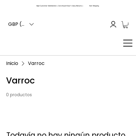
High Customer Satisfaction | Zero Import Duty* | Easy Returns |
Fast Shipping
GBP (£)
Inicio
Varroc
Varroc
0 productos
Todavía no hay ningún producto...