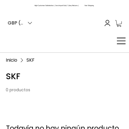
High Customer Satisfaction | Zero Import Duty* | Easy Returns |
Fast Shipping
GBP (£)
Inicio
SKF
SKF
0 productos
Todavía no hay ningún producto...